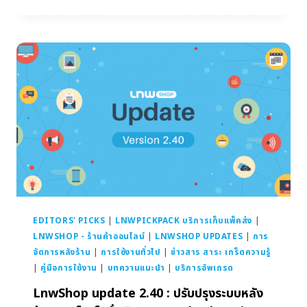
EDITORS' PICKS
|
LNWPICKPACK บริการเก็บแพ็คส่ง
|
LNWSHOP - ร้านค้าออนไลน์
|
LNWSHOP UPDATES
|
การ
จัดการหลังร้าน
|
การใช้งานทั่วไป
|
ข่าวสาร สาระ เกร็ดความรู้
|
คู่มือการใช้งาน
|
บทความแนะนำ
|
บริการอัพเกรด
LnwShop update 2.40 : ปรับปรุงระบบหลัง