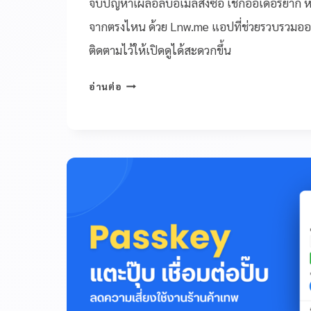
จบปัญหาเผลอลบอีเมลสั่งซื้อ เช็กออเดอร์ยาก หรื
จากตรงไหน ด้วย Lnw.me แอปที่ช่วยรวบรวมออเ
ติดตามไว้ให้เปิดดูได้สะดวกขึ้น
อ่านต่อ