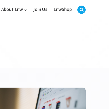
About Lnw
Join Us
LnwShop