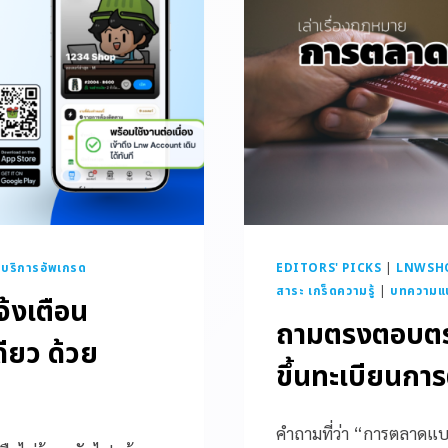
|
บริการอัพเกรด
EDITORS' PICKS
|
LNWSHOP
สาระ เกร็ดความรู้
|
บทความแ
จ้งเตือน
ถามตรงตอบตรง
ียว ด้วย
ขึ้นทะเบียนก
คำถามที่ว่า “การตลาดแบ