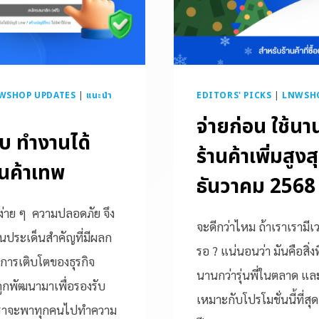
WSHOP UPDATES
|
แนะนำ
EDITORS' PICKS
|
LNWSHOP
จ่ายก่อน ใช้นา
๊บ ทำงานได้
ร้านค้าเพิ่มสูงสุ
านค้าเทพ
ธันวาคม 2568
้ง่าย ๆ ความปลอดภัย จึง
จะดีกว่าไหม ถ้าเราเรามีเ
ป็นประเด็นสำคัญที่มีผลก
รอ ? แน่นอนว่า มันคือสิ่งท
การเติบโตของธุรกิจ
นานกว่ารุ่นพี่ในตลาด และ
่ถูกพัฒนามาเพื่อรองรับ
เหมาะกับโปรโมชั่นนี้ที่
ี้เราจะพาทุกคนไปทำความ