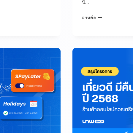
ปี…
อ่านต่อ