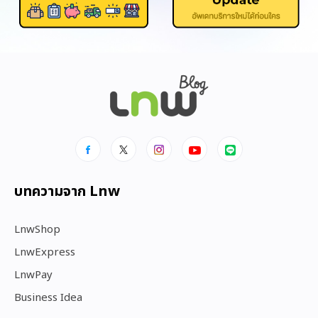
บทความจาก Lnw
LnwShop
LnwExpress
LnwPay
Business Idea