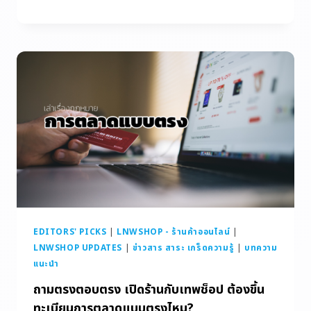
EDITORS' PICKS
|
LNWSHOP - ร้านค้าออนไลน์
|
LNWSHOP UPDATES
|
ข่าวสาร สาระ เกร็ดความรู้
|
บทความ
แนะนำ
ถามตรงตอบตรง เปิดร้านกับเทพช็อป ต้องขึ้น
ทะเบียนการตลาดแบบตรงไหม?