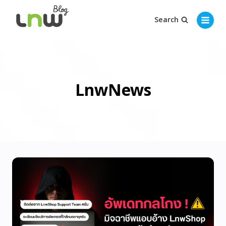
Search
LnwNews