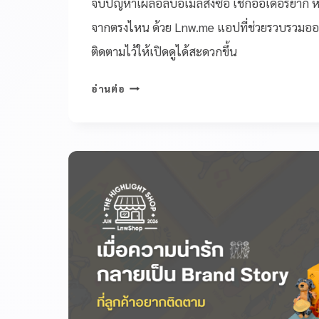
จบปัญหาเผลอลบอีเมลสั่งซื้อ เช็กออเดอร์ยาก หรื
จากตรงไหน ด้วย Lnw.me แอปที่ช่วยรวบรวมออเ
ติดตามไว้ให้เปิดดูได้สะดวกขึ้น
อ่านต่อ