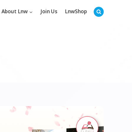
About Lnw
Join Us
LnwShop