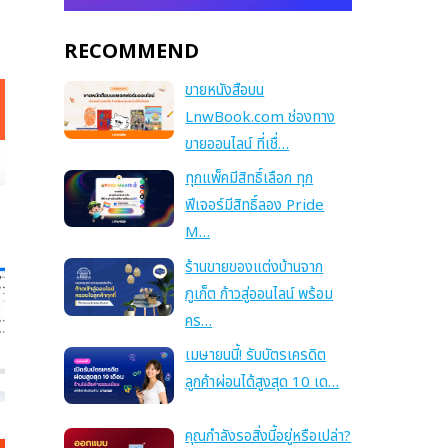
RECOMMEND
ขายหนังสือบน
LnwBook.com ช่องทาง
ขายออนไลน์ ที่เชื่…
ทุกแพ็คมีสิทธิ์เลือก ทุก
ฟีเจอร์มีสิทธิ์ลอง Pride
M…
ร้านขายของแต่งบ้านจาก
ภูเก็ต ก้าวสู่ออนไลน์ พร้อม
คร…
เมษายนนี้! รับบัตรเครดิต
ลูกค้าผ่อนได้สูงสุด 10 เด…
คุณกำลังรอสิ่งนี้อยู่หรือเปล่า?