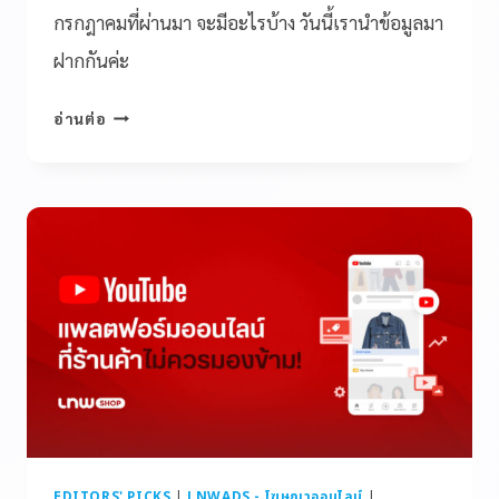
กรกฎาคมที่ผ่านมา จะมีอะไรบ้าง วันนี้เรานำข้อมูลมา
ฝากกันค่ะ
อ่านต่อ
EDITORS' PICKS
|
LNWADS - โฆษณาออนไลน์
|