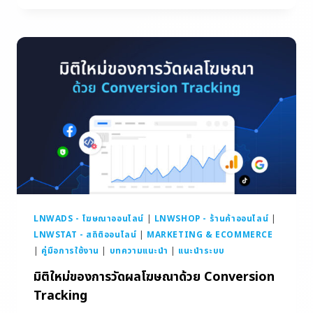
LNWADS - โฆษณาออนไลน์
|
LNWSHOP - ร้านค้าออนไลน์
|
LNWSTAT - สถิติออนไลน์
|
MARKETING & ECOMMERCE
|
คู่มือการใช้งาน
|
บทความแนะนำ
|
แนะนำระบบ
มิติใหม่ของการวัดผลโฆษณาด้วย Conversion
Tracking