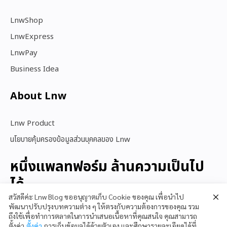
LnwShop
LnwExpress
LnwPay
Business Idea
About Lnw​
Lnw Product
นโยบายคุ้มครองข้อมูลส่วนบุคคลของ Lnw
หนึ่งแพลทฟอร์ม ล้านความเป็นไป
ได้
สวัสดีค่ะ Lnw Blog ขออนุญาตเก็บ Cookie ของคุณ เพื่อนำไป
พัฒนาปรับปรุงบทความต่าง ๆ ให้ตรงกับความต้องการของคุณ รวม
ถึงใช้เพื่อทำการตลาดในการนำเสนอเนื้อหาที่คุณสนใจ คุณสามารถ
สนใจใช้ LnwShop
ตั้งค่า
ตั้งค่า
การเก็บข้อมูลได้ด้วยตัวเอง และศึกษารายละเอียดได้ที่