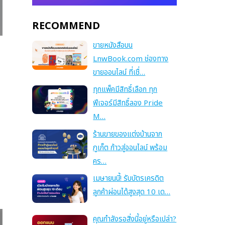
RECOMMEND
ขายหนังสือบน
LnwBook.com ช่องทาง
ขายออนไลน์ ที่เชื่…
ทุกแพ็คมีสิทธิ์เลือก ทุก
ฟีเจอร์มีสิทธิ์ลอง Pride
M…
ร้านขายของแต่งบ้านจาก
ภูเก็ต ก้าวสู่ออนไลน์ พร้อม
คร…
เมษายนนี้! รับบัตรเครดิต
ลูกค้าผ่อนได้สูงสุด 10 เด…
คุณกำลังรอสิ่งนี้อยู่หรือเปล่า?