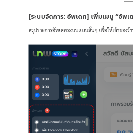
[ระบบจัดการ: อัพเดท] เพิ่มเมนู “อั
สรุปรายการอัพเดทระบบแบบสั้นๆ เพื่อให้เจ้าของร