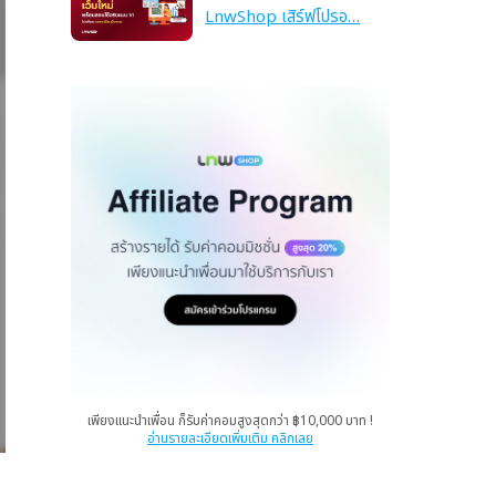
LnwShop เสิร์ฟโปรอ…
เพียงแนะนำเพื่อน ก็รับค่าคอมสูงสุดกว่า ฿10,000 บาท !
อ่านรายละเอียดเพิ่มเติม คลิกเลย