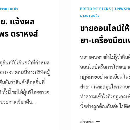
ความแนะนำ
EDITORS' PICKS
|
LNWSHOP
ราวน่าสนใจ
อย. แจ้งผล
ขายออนไลน์ให
พร ตราหงส์
ยา-เครื่องมือแ
หลายคนอาจยังไม่รู้ว่าสิ
ุลินทรีย์เกินกว่าที่กำหนด
ออนไลน์หรือการโฆษณาอ
0332 ตอนนี้ทางบริษัทผู้
กฎหมายอย่างละเอียด โดยเ
นยันว่าสินค้าล็อตอื่นที่
สำอาง และสมุนไพรควบคุม
้งนี้ ขอให้ผู้บริโภคตรวจ
ทำความเข้าใจถึงกฎเกณฑ
่ในประกาศเรียกคืน…
นี้อย่างถูกต้องกันค่ะ ไปต
อ่านต่อ