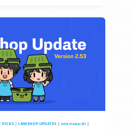
' PICKS
|
LNWSHOP UPDATES
|
บทความแนะนำ
|