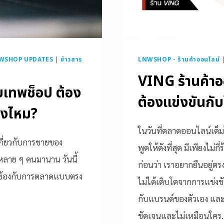
WSHOP UPDATES
|
ข่าวสาร
LNWSHOP - ร้านค้าออนไลน์
VING ร้านค้าออน
บเทพช็อป ต้อง
ต้องแข่งขันกั
รงไหม?
ในวันที่ตลาดออนไลน์เต็มไ
กี่ยวกับการขายของ
พูดให้ดังที่สุด มีเพียงไม่ก
หลาย ๆ คนมานาน วันนี้
ก่อนว่า เราอยากยืนอยู่ตร
่ยวข้องกับการตลาดแบบตรง
ไม่ได้เติบโตจากการแข่งข
กับแบรนด์ของตัวเอง และไ
ชัดเจนและไม่เหมือนใคร