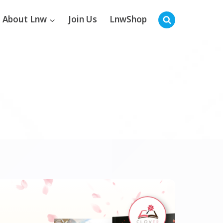
About Lnw
Join Us
LnwShop