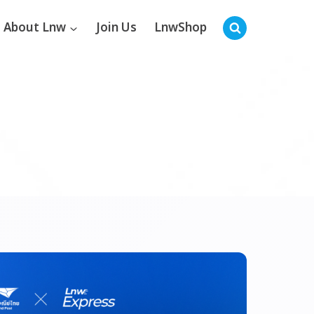
About Lnw
Join Us
LnwShop