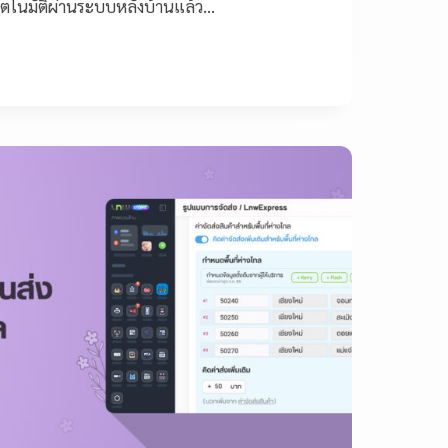
ัตโนมัติผ่านระบบหลังบ้านแล้ว…