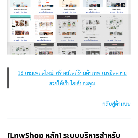
16 เทมเพลตใหม่! สร้างสไตล์ร้านค้าเทพ เนรมิตความ
สวยให้เว็บไซต์ของคุณ
กลับสู่ด้านบน
[LnwShop หลัก] ระบบบริหารสำหรับ