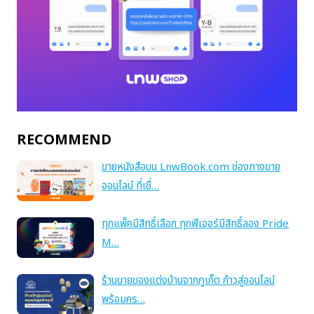
RECOMMEND
ขายหนังสือบน LnwBook.com ช่องทางขาย
ออนไลน์ ที่เชื่…
ทุกแพ็คมีสิทธิ์เลือก ทุกฟีเจอร์มีสิทธิ์ลอง Pride
M…
ร้านขายของแต่งบ้านจากภูเก็ต ก้าวสู่ออนไลน์
พร้อมคร…