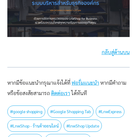
กลับสู่ด้านบน
หากมีข้อแนะนำกรุณาแจ้งได้ที่
ฟอรั่มแนะนำ
หากมีคำถาม
หรือข้อสงสัยสามารถ
ติดต่อเรา
ได้ทันที
#
google shopping
#
Google Shopping Tab
#
LnwExpress
#
LnwShop - ร้านค้าออนไลน์
#
lnwShop Update