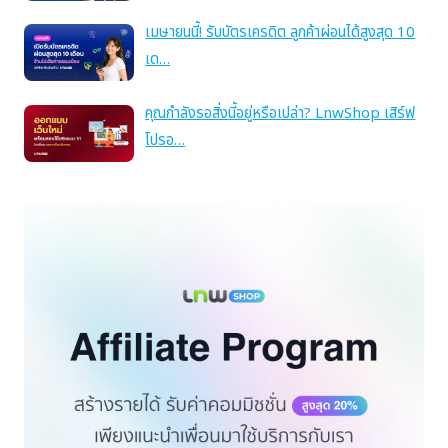
เมษายนนี้! รับบัตรเครดิต ลูกค้าผ่อนได้สูงสุด 10
เด…
คุณกำลังรอสิ่งนี้อยู่หรือเปล่า? LnwShop เสิร์ฟ
โปรอ…