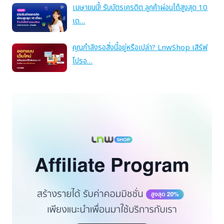
เมษายนนี้! รับบัตรเครดิต ลูกค้าผ่อนได้สูงสุด 10
เด…
คุณกำลังรอสิ่งนี้อยู่หรือเปล่า? LnwShop เสิร์ฟ
โปรอ…