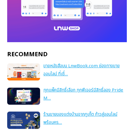
RECOMMEND
ขายหนังสือบน LnwBook.com ช่องทางขาย
ออนไลน์ ที่เชื่…
ทุกแพ็คมีสิทธิ์เลือก ทุกฟีเจอร์มีสิทธิ์ลอง Pride
M…
ร้านขายของแต่งบ้านจากภูเก็ต ก้าวสู่ออนไลน์
พร้อมคร…