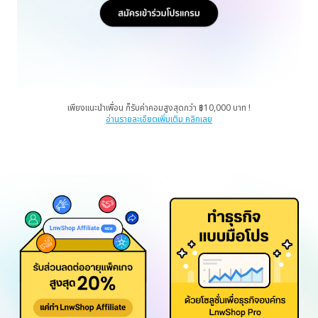
เพียงแนะนำเพื่อน ก็รับค่าคอมสูงสุดกว่า ฿10,000 บาท !
อ่านรายละเอียดเพิ่มเติม คลิกเลย