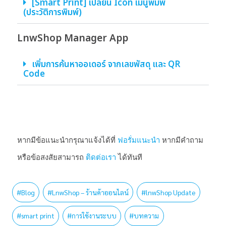
[Smart Print] เปลี่ยน Icon เมนูพิมพ์
(ประวัติการพิมพ์)
LnwShop Manager App
เพิ่มการค้นหาออเดอร์ จากเลขพัสดุ และ QR
Code
หากมีข้อแนะนำกรุณาแจ้งได้ที่
ฟอรั่มแนะนำ
หากมีคำถาม
หรือข้อสงสัยสามารถ
ติดต่อเรา
ได้ทันที
#
Blog
#
LnwShop – ร้านค้าออนไลน์
#
lnwShop Update
#
smart print
#
การใช้งานระบบ
#
บทความ