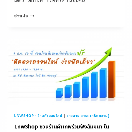
เดียว” สถานที่ : บริษัท เค.วี.แมนชั่น…
อ่านต่อ
LNWSHOP - ร้านค้าออนไลน์
|
ข่าวสาร สาระ เกร็ดความรู้
LnwShop ชวนร้านค้าเทพร่วมฟังสัมมนา ใน