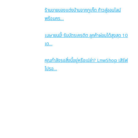
ร้านขายของแต่งบ้านจากภูเก็ต ก้าวสู่ออนไลน์
พร้อมคร…
เมษายนนี้! รับบัตรเครดิต ลูกค้าผ่อนได้สูงสุด 10
เด…
คุณกำลังรอสิ่งนี้อยู่หรือเปล่า? LnwShop เสิร์ฟ
โปรอ…