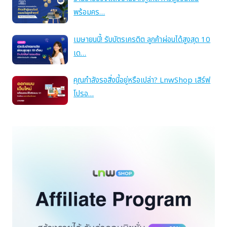
พร้อมคร…
เมษายนนี้! รับบัตรเครดิต ลูกค้าผ่อนได้สูงสุด 10
เด…
คุณกำลังรอสิ่งนี้อยู่หรือเปล่า? LnwShop เสิร์ฟ
โปรอ…