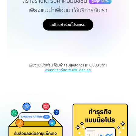
เพียงแนะนำเพื่อน ก็รับค่าคอมสูงสุดกว่า ฿10,000 บาท !
อ่านรายละเอียดเพิ่มเติม คลิกเลย