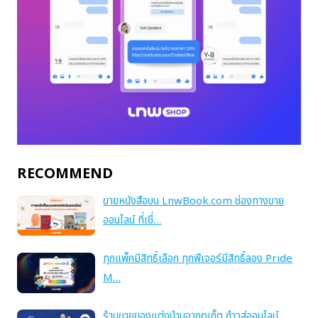
RECOMMEND
ขายหนังสือบน LnwBook.com ช่องทางขาย
ออนไลน์ ที่เชื่…
ทุกแพ็คมีสิทธิ์เลือก ทุกฟีเจอร์มีสิทธิ์ลอง Pride
M…
ร้านขายของแต่งบ้านจากภูเก็ต ก้าวสู่ออนไลน์