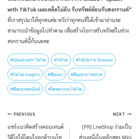
with TikTok เผยเคล็ดไม่ลับ รับทรัพย์ต้อนรับสงกรานต์”
ที่เราสรุปมาให้ทุกคนค่ะ หวังว่าทุกคนที่ได้เข้ามาอ่านจะ
สามารถนำข้อมูลไปทำตาม เพื่อสร้างโอกาสรับทรัพย์ในช่วง
สงกรานต์นี้กันนะคะ
#
Splash with TikTok
#
TikTok
#
TikTok For Business
#
TikTok Insights
#
สัมมนา
#
สัมมนาการตลาด
#
สัมมนาออนไลน์
#
โฆษณาบน TikTok
PREVIOUS
NEXT
แชร์แนวคิดสร้างคอนเทนต์
[PR] LnwShop ร่วมเป็น
วิดีโอให้โดนใจลูกค้าบนโซ
ส่วนหนึ่งในหลักสูตร Mini