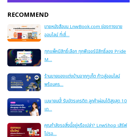
RECOMMEND
ขายหนังสือบน LnwBook.com ช่องทางขาย
ออนไลน์ ที่เชื่…
ทุกแพ็คมีสิทธิ์เลือก ทุกฟีเจอร์มีสิทธิ์ลอง Pride
M…
ร้านขายของแต่งบ้านจากภูเก็ต ก้าวสู่ออนไลน์
พร้อมคร…
เมษายนนี้! รับบัตรเครดิต ลูกค้าผ่อนได้สูงสุด 10
เด…
คุณกำลังรอสิ่งนี้อยู่หรือเปล่า? LnwShop เสิร์ฟ
โปรอ…