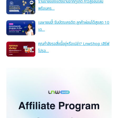
ร้านขายของแต่งบ้านจากภูเก็ต ก้าวสู่ออนไลน์
พร้อมคร…
เมษายนนี้! รับบัตรเครดิต ลูกค้าผ่อนได้สูงสุด 10
เด…
คุณกำลังรอสิ่งนี้อยู่หรือเปล่า? LnwShop เสิร์ฟ
โปรอ…