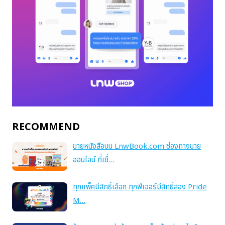
RECOMMEND
ขายหนังสือบน LnwBook.com ช่องทางขาย
ออนไลน์ ที่เชื่…
ทุกแพ็คมีสิทธิ์เลือก ทุกฟีเจอร์มีสิทธิ์ลอง Pride
M…