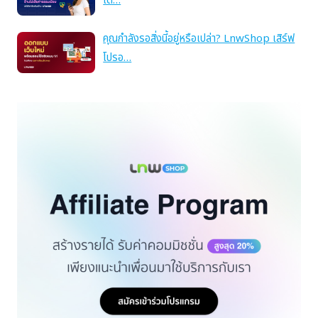
เด…
คุณกำลังรอสิ่งนี้อยู่หรือเปล่า? LnwShop เสิร์ฟ
โปรอ…