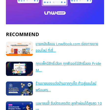
RECOMMEND
ขายหนังสือบน LnwBook.com ช่องทางขาย
ออนไลน์ ที่เชื่…
ทุกแพ็คมีสิทธิ์เลือก ทุกฟีเจอร์มีสิทธิ์ลอง Pride
M…
ร้านขายของแต่งบ้านจากภูเก็ต ก้าวสู่ออนไลน์
พร้อมคร…
เมษายนนี้! รับบัตรเครดิต ลูกค้าผ่อนได้สูงสุด 10