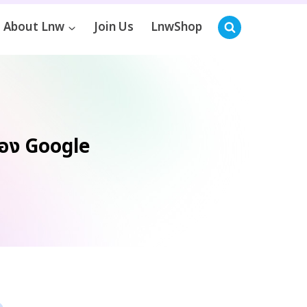
About Lnw
Join Us
LnwShop
ของ Google