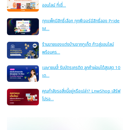
ออนไลน์ ที่เชื่…
ทุกแพ็คมีสิทธิ์เลือก ทุกฟีเจอร์มีสิทธิ์ลอง Pride
M…
ร้านขายของแต่งบ้านจากภูเก็ต ก้าวสู่ออนไลน์
พร้อมคร…
เมษายนนี้! รับบัตรเครดิต ลูกค้าผ่อนได้สูงสุด 10
เด…
คุณกำลังรอสิ่งนี้อยู่หรือเปล่า? LnwShop เสิร์ฟ
โปรอ…