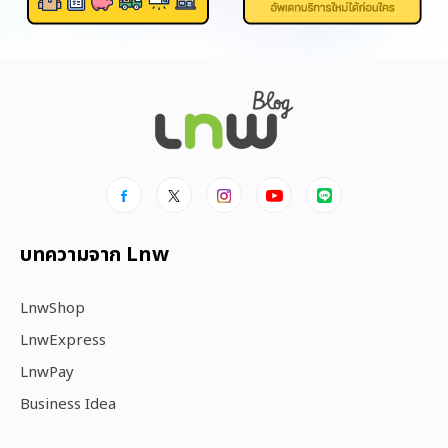
บทความจาก Lnw
LnwShop
LnwExpress
LnwPay
Business Idea