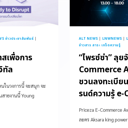
S ข่าวประชาสัมพันธ์
|
ALT NEWS
|
LNWNEWS
|
ข่าวสาร สาระ เกร็ดความรู้
สเพื่อการ
“ไพรซ์ซ่า” ลุย
ิทัล
Commerce Awa
ชวนลงทะเบียนเ
คนในวงการนี้ จะสนุก จะ
รนด์ความรู้ 
ในสายงานนี้ Young
Priceza E-Commerce Awa
ละคร Aksara king power 