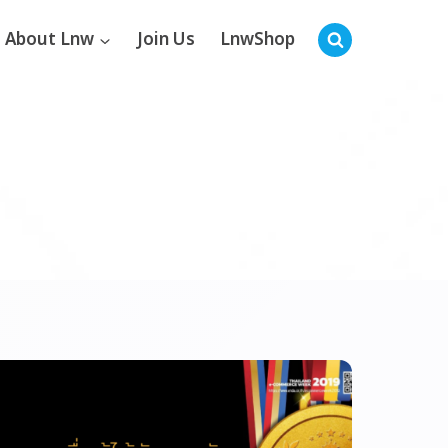
About Lnw
Join Us
LnwShop