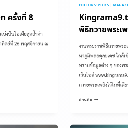
EDITORS' PICKS
|
MAGAZ
รั้งที่ 8
Kingrama9.th
พิธีถวายพระเ
แบ่งปันไอเดียสุดล้ำค่า
าทิตย์ที่ 26 พฤศจิกายน ณ
งานพระราชพิธีถวายพร
หาภูมิพลอดุลยเดช ใกล้เข
ทราบข้อมูลต่าง ๆ ของพระร
เว็บไซต์ www.kingrama9.
ถวายพระเพลิงไว้ในที่เดีย
อ่านต่อ