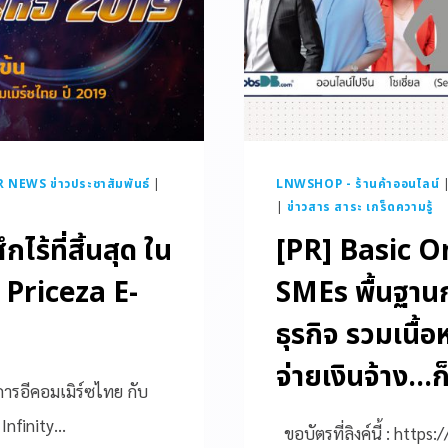
R NEWS ข่าวประชาสัมพันธ์
|
LNWSHOP - ร้านค้าออนไลน์
|
ข่าวสาร สาระ เกร็ดความรู้
ไร้ที่สิ้นสุด ใน
[PR] Basic O
น Priceza E-
SMEs พื้นฐาน
ธุรกิจ รวมเนื้
จ่ายเงินจ้าง…ก็
การอีคอมเมิร์ซไทย กับ
Infinity…
ขอบัตรที่ลิงค์นี้ : htt