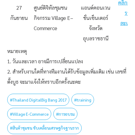
คลิกเพื่อ
27
ศูนย์ดิจิทัลชุมชน
แอนด์คอนเวน
ราย
กันยายน
กิจกรรม
Village
E
–
ชั่นเซ็นเตอร์
ละเอีย
Commerce
จังหวัด
อุบลราชธานี
หมายเหตุ
1. วันและเวลา อาจมีการเปลี่ยนแปลง
2. สำหรับงานใดที่ทางทีมงานได้รับข้อมูลเพิ่มเติม เช่น เลขที่
ตั้งบูธ จะมาแจ้งให้ทราบอีกครั้งนะคะ
#
Thailand DigitalBig Bang 2017
#
training
#
Village E-Commerce
#
การอบรม
#
สินค้าชุมชน ขับเคลื่อนเศรษฐกิจฐานราก