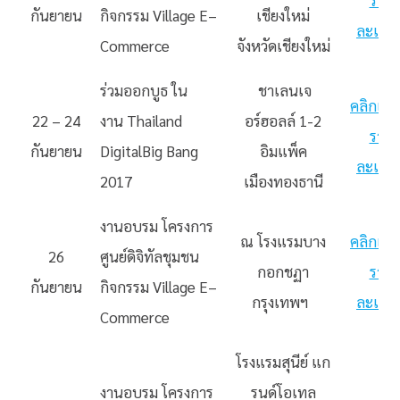
กันยายน
กิจกรรม
Village
E
–
เชียงใหม่
ละเอีย
Commerce
จังหวัดเชียงใหม่
ร่วมออกบูธ ใน
ชาเลนเจ
คลิกเพื่อ
22 – 24
งาน Thailand
อร์ฮอลล์ 1-2
ราย
กันยายน
DigitalBig Bang
อิมแพ็ค
ละเอีย
2017
เมืองทองธานี
งานอบรม โครงการ
ณ โรงแรมบาง
คลิกเพื่อ
26
ศูนย์ดิจิทัลชุมชน
กอกชฏา
ราย
กันยายน
กิจกรรม
Village
E
–
กรุงเทพฯ
ละเอีย
Commerce
โรงแรมสุนีย์ แก
งานอบรม โครงการ
รนด์โอเทล