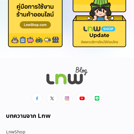
บทความจาก Lnw
LnwShop