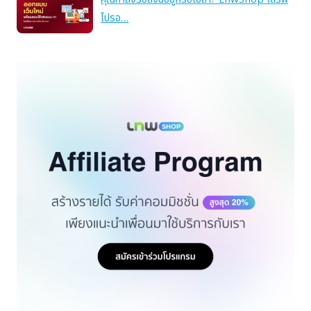
โปรอ…