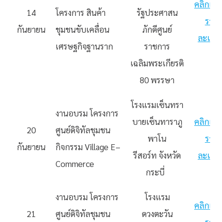
คลิกเพื่อ
14
โครงการ สินค้า
รัฐประศาสน
ราย
กันยายน
ชุมชนขับเคลื่อน
ภักดีศูนย์
ละเอีย
เศรษฐกิจฐานราก
ราชการ
เฉลิมพระเกียรติ
80 พรรษา
โรงแรมเซ็นทรา
งานอบรม โครงการ
บายเซ็นทาราภู
คลิกเพื่อ
20
ศูนย์ดิจิทัลชุมชน
พาโน
ราย
กันยายน
กิจกรรม
Village
E
–
รีสอร์ท จังหวัด
ละเอีย
Commerce
กระบี่
งานอบรม โครงการ
โรงแรม
คลิกเพื่อ
21
ศูนย์ดิจิทัลชุมชน
ดวงตะวัน
ราย