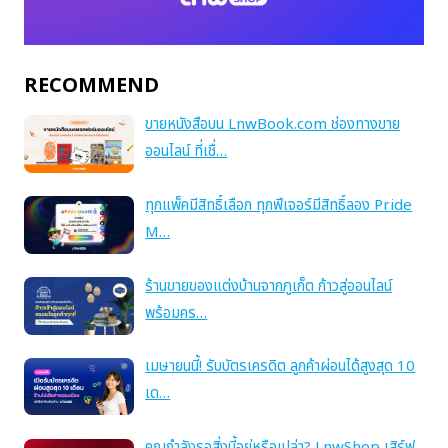
RECOMMEND
ขายหนังสือบน LnwBook.com ช่องทางขาย
ออนไลน์ ที่เชื่…
ทุกแพ็คมีสิทธิ์เลือก ทุกฟีเจอร์มีสิทธิ์ลอง Pride
M…
ร้านขายของแต่งบ้านจากภูเก็ต ก้าวสู่ออนไลน์
พร้อมคร…
เมษายนนี้! รับบัตรเครดิต ลูกค้าผ่อนได้สูงสุด 10
เด…
คุณกำลังรอสิ่งนี้อยู่หรือเปล่า? LnwShop เสิร์ฟ