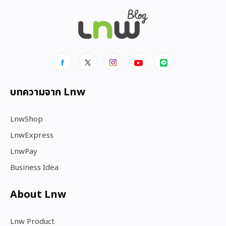
บทความจาก Lnw
LnwShop
LnwExpress
LnwPay
Business Idea
About Lnw​
Lnw Product