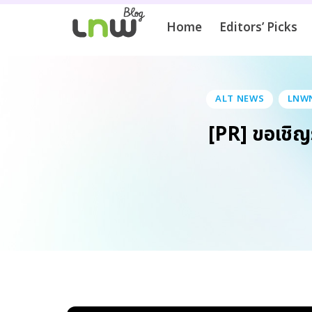
Home
Editors’ Picks
ALT NEWS
LNW
[PR] ขอเชิญ