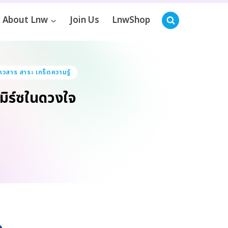
About Lnw
Join Us
LnwShop
่าวสาร สาระ เกร็ดความรู้
มิร์ซในดวงใจ