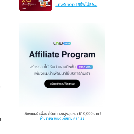
LnwShop เสิร์ฟโปรอ…
อ
เพียงแนะนำเพื่อน ก็รับค่าคอมสูงสุดกว่า ฿10,000 บาท !
บ
อ่านรายละเอียดเพิ่มเติม คลิกเลย