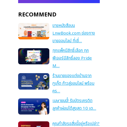
RECOMMEND
ขายหนังสือบน
LnwBook.com ช่องทาง
ขายออนไลน์ ที่เชื่…
ทุกแพ็คมีสิทธิ์เลือก ทุก
ฟีเจอร์มีสิทธิ์ลอง Pride
M…
ร้านขายของแต่งบ้านจาก
ภูเก็ต ก้าวสู่ออนไลน์ พร้อม
คร…
เมษายนนี้! รับบัตรเครดิต
ลูกค้าผ่อนได้สูงสุด 10 เด…
คุณกำลังรอสิ่งนี้อยู่หรือเปล่า?