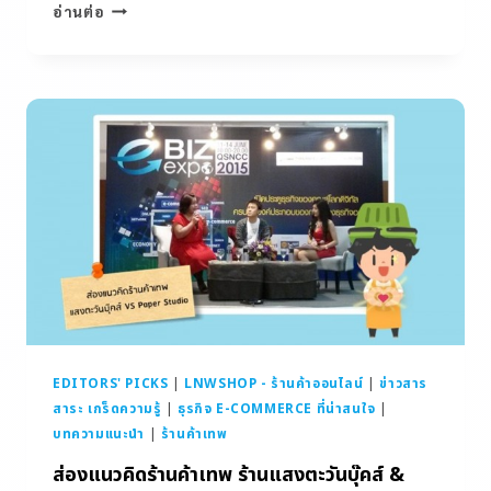
อ่านต่อ
EDITORS' PICKS
|
LNWSHOP - ร้านค้าออนไลน์
|
ข่าวสาร
สาระ เกร็ดความรู้
|
ธุรกิจ E-COMMERCE ที่น่าสนใจ
|
บทความแนะนำ
|
ร้านค้าเทพ
ส่องแนวคิดร้านค้าเทพ ร้านแสงตะวันบุ๊คส์ &