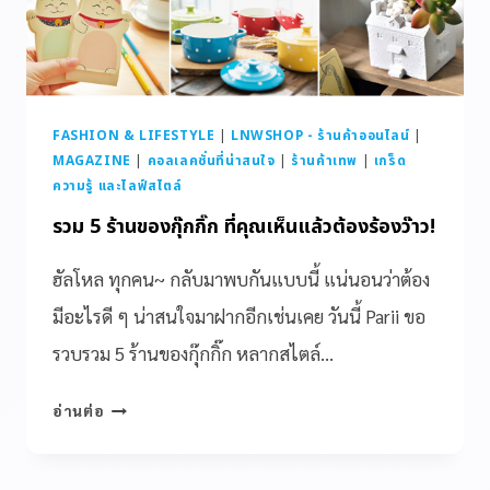
FASHION & LIFESTYLE
|
LNWSHOP - ร้านค้าออนไลน์
|
MAGAZINE
|
คอลเลคชั่นที่น่าสนใจ
|
ร้านค้าเทพ
|
เกร็ด
ความรู้ และไลฟ์สไตล์
รวม 5 ร้านของกุ๊กกิ๊ก ที่คุณเห็นแล้วต้องร้องว๊าว!
ฮัลโหล ทุกคน~ กลับมาพบกันแบบนี้ แน่นอนว่าต้อง
มีอะไรดี ๆ น่าสนใจมาฝากอีกเช่นเคย วันนี้ Parii ขอ
รวบรวม 5 ร้านของกุ๊กกิ๊ก หลากสไตล์…
อ่านต่อ