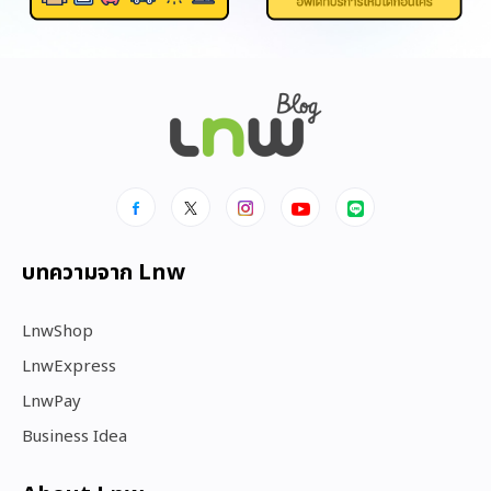
บทความจาก Lnw
LnwShop
LnwExpress
LnwPay
Business Idea