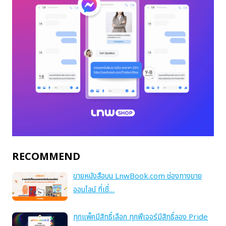
RECOMMEND
ขายหนังสือบน LnwBook.com ช่องทางขาย
ออนไลน์ ที่เชื่…
ทุกแพ็คมีสิทธิ์เลือก ทุกฟีเจอร์มีสิทธิ์ลอง Pride