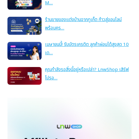
M…
ร้านขายของแต่งบ้านจากภูเก็ต ก้าวสู่ออนไลน์
พร้อมคร…
เมษายนนี้! รับบัตรเครดิต ลูกค้าผ่อนได้สูงสุด 10
เด…
คุณกำลังรอสิ่งนี้อยู่หรือเปล่า? LnwShop เสิร์ฟ
โปรอ…