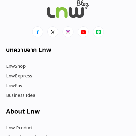
บทความจาก Lnw
LnwShop
LnwExpress
LnwPay
Business Idea
About Lnw​
Lnw Product