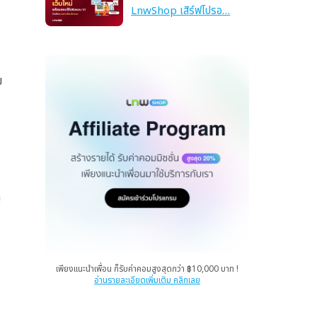
LnwShop เสิร์ฟโปรอ…
ย
น
เพียงแนะนำเพื่อน ก็รับค่าคอมสูงสุดกว่า ฿10,000 บาท !
อ่านรายละเอียดเพิ่มเติม คลิกเลย