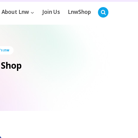
About Lnw
Join Us
LnwShop
ค้าเทพ
d Shop