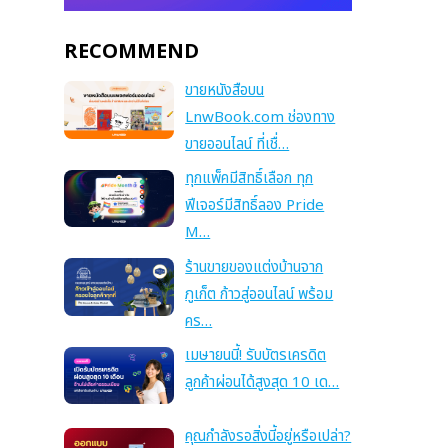
RECOMMEND
ขายหนังสือบน
LnwBook.com ช่องทาง
ขายออนไลน์ ที่เชื่…
ทุกแพ็คมีสิทธิ์เลือก ทุก
ฟีเจอร์มีสิทธิ์ลอง Pride
M…
ร้านขายของแต่งบ้านจาก
ภูเก็ต ก้าวสู่ออนไลน์ พร้อม
คร…
เมษายนนี้! รับบัตรเครดิต
ลูกค้าผ่อนได้สูงสุด 10 เด…
คุณกำลังรอสิ่งนี้อยู่หรือเปล่า?