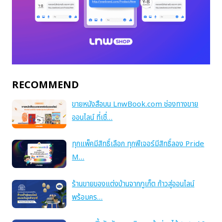
RECOMMEND
ขายหนังสือบน LnwBook.com ช่องทางขาย
ออนไลน์ ที่เชื่…
ทุกแพ็คมีสิทธิ์เลือก ทุกฟีเจอร์มีสิทธิ์ลอง Pride
M…
ร้านขายของแต่งบ้านจากภูเก็ต ก้าวสู่ออนไลน์
พร้อมคร…