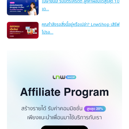
เมษายนนี้! รับบัตรเครดิต ลูกค้าผ่อนได้สูงสุด 10
เด…
คุณกำลังรอสิ่งนี้อยู่หรือเปล่า? LnwShop เสิร์ฟ
โปรอ…