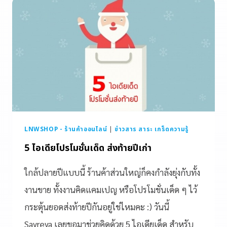
LNWSHOP - ร้านค้าออนไลน์
|
ข่าวสาร สาระ เกร็ดความรู้
5 ไอเดียโปรโมชั่นเด็ด ส่งท้ายปีเก่า
ใกล้ปลายปีแบบนี้ ร้านค้าส่วนใหญ่ก็คงกำลังยุ่งกับทั้ง
งานขาย ทั้งงานคิดแคมเปญ หรือโปรโมชั่นเด็ด ๆ ไว้
กระตุ้นยอดส่งท้ายปีกันอยู่ใช่ไหมคะ :) วันนี้
Sayreya เลยขอมาช่วยคิดด้วย 5 ไอเดียเด็ด สำหรับ