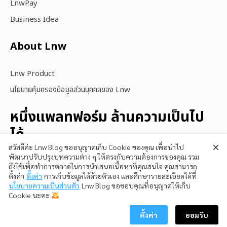
LnwPay
Business Idea
About Lnw​
Lnw Product
นโยบายคุ้มครองข้อมูลส่วนบุคคลของ Lnw
หนึ่งแพลทฟอร์ม ล้านความเป็นไป
ได้
สวัสดีค่ะ Lnw Blog ขออนุญาตเก็บ Cookie ของคุณ เพื่อนำไป
พัฒนาปรับปรุงบทความต่าง ๆ ให้ตรงกับความต้องการของคุณ รวม
ถึงใช้เพื่อทำการตลาดในการนำเสนอเนื้อหาที่คุณสนใจ คุณสามารถ
สนใจใช้ LnwShop
ตั้งค่า
ตั้งค่า
การเก็บข้อมูลได้ด้วยตัวเอง และศึกษารายละเอียดได้ที่
นโยบายความเป็นส่วนตัว
Lnw Blog ขอขอบคุณที่อนุญาตให้เก็บ
Cookie นะคะ
ตั้งค่า
ยอมรับ
Copyright © 2023 LnwShop Company Limited