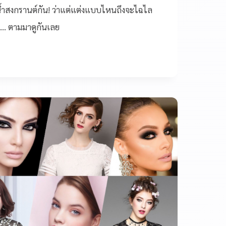
น้ำสงกรานต์กัน! ว่าแต่แต่งแบบไหนถึงจะไฉไล
ด … ตามมาดูกันเลย