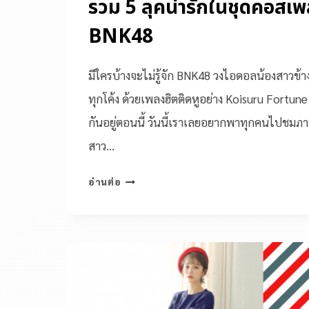
รวม 5 ลุคน่ารักในชุดคอสเ
BNK48
มีใครบ้างจะไม่รู้จัก BNK48 วงไอดอลน้องสาวข้า
ทุกโค้ง ด้วยเพลงฮิตติดหูอย่าง Koisuru Fortune 
กันอยู่ตอนนี้ วันนี้เราเลยอยากพาทุกคนไปชมภาพ
สาว…
อ่านต่อ