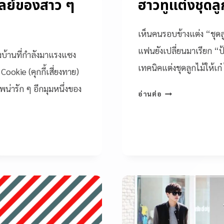
พลย์ของสาว ๆ
ฮาวทูแต่งชุดลูก
เห็นคนรอบข้างแต่ง “ชุดล
แฟนยังเปลี่ยนมาเรียก “
งบ้านที่กำลังมาแรงแซง
เทคนิคแต่งชุดลูกไม้ให้เก๋
Cookie (คุกกี้เสี่ยงทาย)
น่ารัก ๆ อีกมุมหนึ่งของ
อ่านต่อ