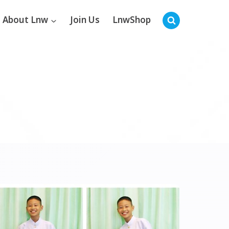
About Lnw
Join Us
LnwShop