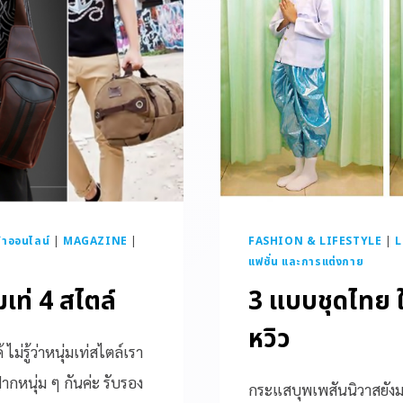
้าออนไลน์
|
MAGAZINE
|
FASHION & LIFESTYLE
|
L
แฟชั่น และการแต่งกาย
เท่ 4 สไตล์
3 แบบชุดไทย ใส
หวิว
่รู้ว่าหนุ่มเท่สไตล์เรา
กหนุ่ม ๆ กันค่ะ รับรอง
กระแสบุพเพสันนิวาสยัง