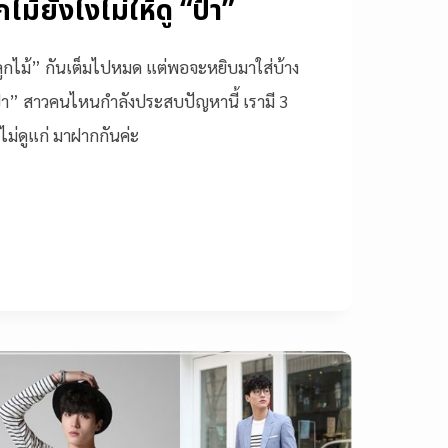
ไม้ยังไงไม่ให้ดู “ป้า”
ูกไม้” กันเต็มไปหมด แต่พอจะหยิบมาใส่บ้าง
ป้า” สาวคนไหนกำลังประสบปัญหานี้ เรามี 3
 ไม่ดูแก่ มาฝากกันค่ะ