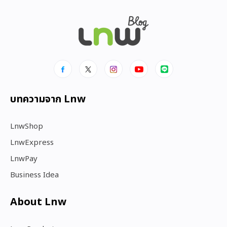
บทความจาก Lnw
LnwShop
LnwExpress
LnwPay
Business Idea
About Lnw​