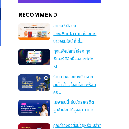
RECOMMEND
ขายหนังสือบน
LnwBook.com ช่องทาง
ขายออนไลน์ ที่เชื่…
ทุกแพ็คมีสิทธิ์เลือก ทุก
ฟีเจอร์มีสิทธิ์ลอง Pride
M…
ร้านขายของแต่งบ้านจาก
ภูเก็ต ก้าวสู่ออนไลน์ พร้อม
คร…
เมษายนนี้! รับบัตรเครดิต
ลูกค้าผ่อนได้สูงสุด 10 เด…
คุณกำลังรอสิ่งนี้อยู่หรือเปล่า?