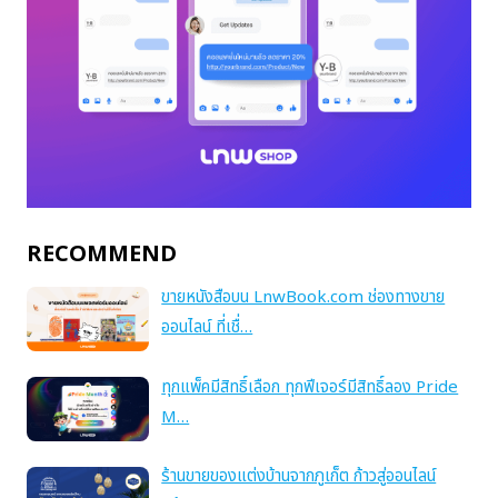
RECOMMEND
ขายหนังสือบน LnwBook.com ช่องทางขาย
ออนไลน์ ที่เชื่…
ทุกแพ็คมีสิทธิ์เลือก ทุกฟีเจอร์มีสิทธิ์ลอง Pride
M…
ร้านขายของแต่งบ้านจากภูเก็ต ก้าวสู่ออนไลน์