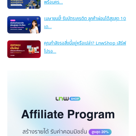
พร้อมคร…
เมษายนนี้! รับบัตรเครดิต ลูกค้าผ่อนได้สูงสุด 10
เด…
คุณกำลังรอสิ่งนี้อยู่หรือเปล่า? LnwShop เสิร์ฟ
โปรอ…