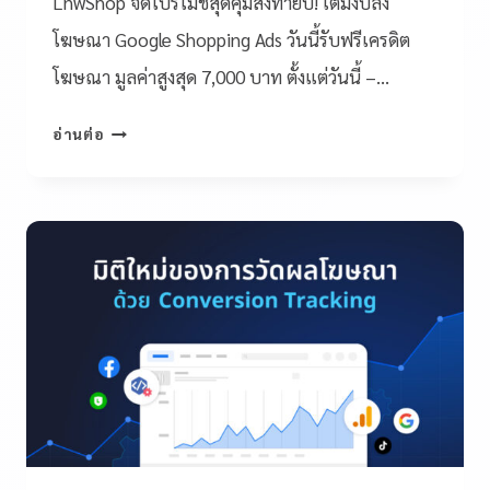
LnwShop จัดโปรโมชั่สุดคุ้มส่งท้ายปี! เติมงบลง
โฆษณา Google Shopping Ads วันนี้รับฟรีเครดิต
โฆษณา มูลค่าสูงสุด 7,000 บาท ตั้งแต่วันนี้ –…
อ่านต่อ