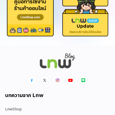
บทความจาก Lnw
LnwShop