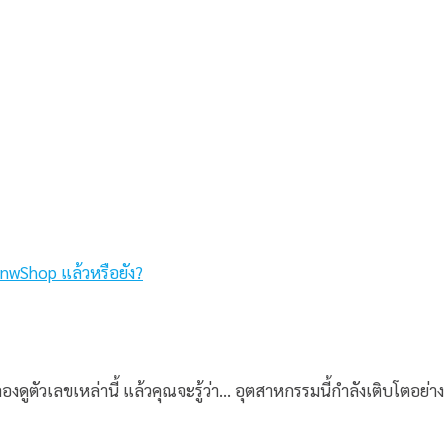
 LnwShop แล้วหรือยัง?
 ลองดูตัวเลขเหล่านี้ แล้วคุณจะรู้ว่า… อุตสาหกรรมนี้กำลังเติบโตอย่าง