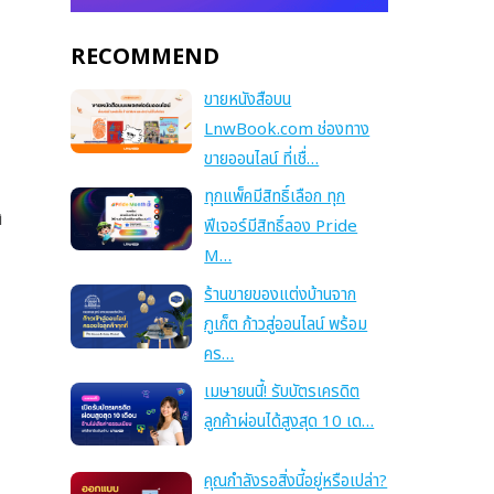
RECOMMEND
ขายหนังสือบน
LnwBook.com ช่องทาง
ขายออนไลน์ ที่เชื่…
ทุกแพ็คมีสิทธิ์เลือก ทุก
ง
ฟีเจอร์มีสิทธิ์ลอง Pride
M…
ร้านขายของแต่งบ้านจาก
ภูเก็ต ก้าวสู่ออนไลน์ พร้อม
คร…
เมษายนนี้! รับบัตรเครดิต
ลูกค้าผ่อนได้สูงสุด 10 เด…
คุณกำลังรอสิ่งนี้อยู่หรือเปล่า?