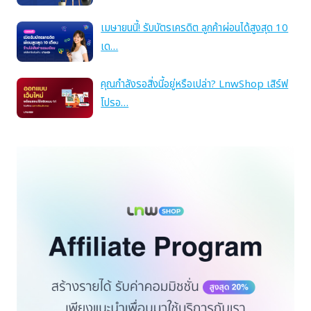
เมษายนนี้! รับบัตรเครดิต ลูกค้าผ่อนได้สูงสุด 10
เด…
คุณกำลังรอสิ่งนี้อยู่หรือเปล่า? LnwShop เสิร์ฟ
โปรอ…