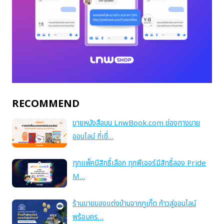
RECOMMEND
ขายหนังสือบน LnwBook.com ช่องทางขาย
ออนไลน์ ที่เชื่…
ทุกแพ็คมีสิทธิ์เลือก ทุกฟีเจอร์มีสิทธิ์ลอง Pride
M…
ร้านขายของแต่งบ้านจากภูเก็ต ก้าวสู่ออนไลน์
พร้อมคร…