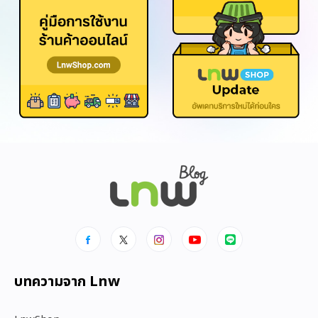
บทความจาก Lnw