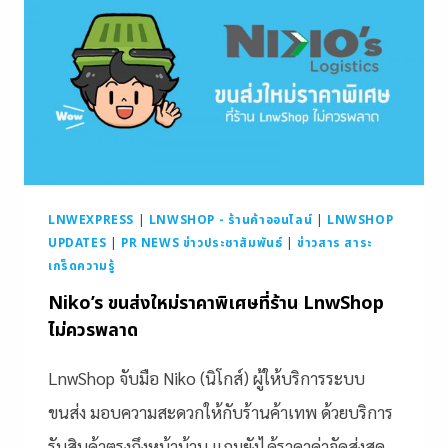
LNWEXPRESS
|
LNWSHOP - ร้านค้าออนไลน์
|
LNWSHOP
UPDATES
|
PR NEWS ข่าวประชาสัมพันธ์
|
ข่าวสาร สาระ
เกร็ดความรู้
Niko’s ขนส่งใหม่ราคาพิเศษที่ร้าน LnwShop
ไม่ควรพลาด
LnwShop จับมือ Niko (นิโกส์) ผู้ให้บริการระบบ
ขนส่ง มอบความสะดวกให้กับร้านค้าเทพ ด้วยบริการ
รับสินค้าตรงถึงหน้าบ้าน แถมยังได้ราคาค่าจัดส่งสุด