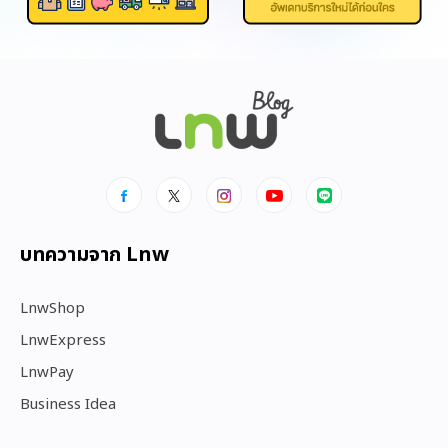
บทความจาก Lnw
LnwShop
LnwExpress
LnwPay
Business Idea