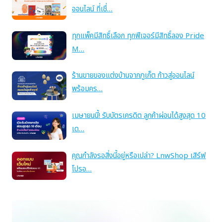
ออนไลน์ ที่เชื่…
ทุกแพ็คมีสิทธิ์เลือก ทุกฟีเจอร์มีสิทธิ์ลอง Pride
M…
ร้านขายของแต่งบ้านจากภูเก็ต ก้าวสู่ออนไลน์
พร้อมคร…
เมษายนนี้! รับบัตรเครดิต ลูกค้าผ่อนได้สูงสุด 10
เด…
คุณกำลังรอสิ่งนี้อยู่หรือเปล่า? LnwShop เสิร์ฟ
โปรอ…