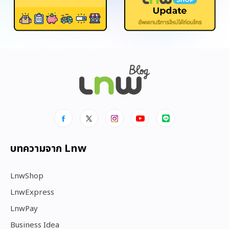
บทความจาก Lnw
LnwShop
LnwExpress
LnwPay
Business Idea