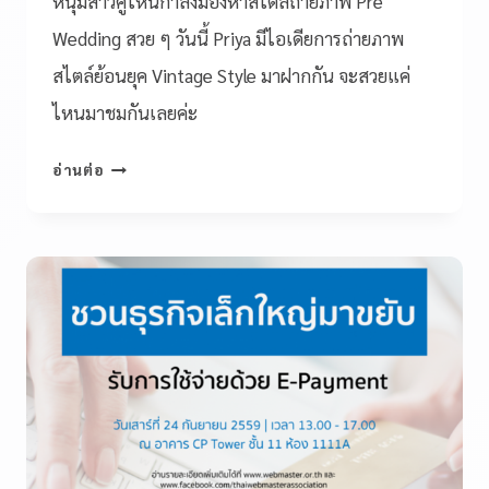
หนุ่มสาวคู่ไหนกำลังมองหาสไตล์ถ่ายภาพ Pre
Wedding สวย ๆ วันนี้ Priya มีไอเดียการถ่ายภาพ
สไตล์ย้อนยุค Vintage Style มาฝากกัน จะสวยแค่
ไหนมาชมกันเลยค่ะ
อ่านต่อ