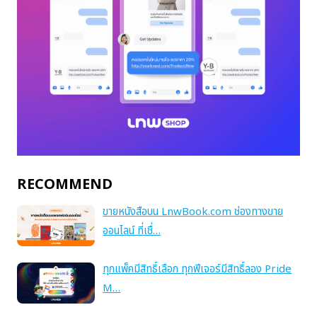
RECOMMEND
ขายหนังสือบน LnwBook.com ช่องทางขาย
ออนไลน์ ที่เชื่…
ทุกแพ็คมีสิทธิ์เลือก ทุกฟีเจอร์มีสิทธิ์ลอง Pride
M…