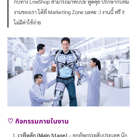
กับทาง LnwShop สามารถมาพบปะ พูดคุย ปรึกษากับทีม
งานของเรา ได้ที่ Marketing Zone นะคะ :) งานนี้ ฟรี !!
ไม่มีค่าใช้จ่าย
♡ กิจกรรมภายในงาน
เวทีหลัก (Main Stage)
– ยกทัพกูรูระดับประเทศ นัก