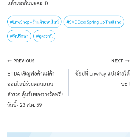
แล้วเจอกันนะคะ :D
#
LnwShop - ร้านค้าออนไลน์
#
SME Expo Spring Up Thailand
#
ที่ปรึกษา
#
อุดรธานี
PREVIOUS
NEXT
ETDA เชิญพ่อค้าแม่ค้า
ช้อปที่ LnwPay แบ่งจ่ายได้
ออนไลน์ร่วมตอบแบบ
นะ !
สำรวจ ลุ้นรับของรางวัลฟรี !
วันนี้- 23 ส.ค. 59