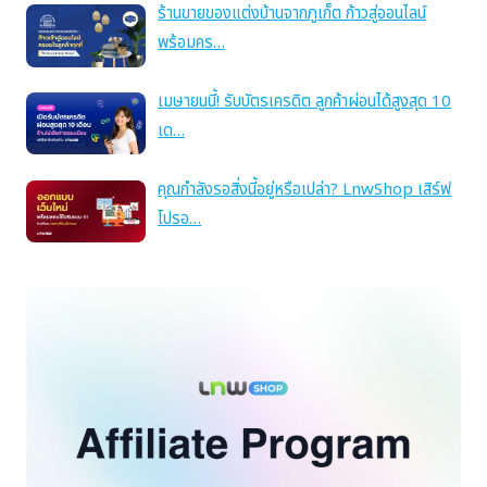
ร้านขายของแต่งบ้านจากภูเก็ต ก้าวสู่ออนไลน์
พร้อมคร…
เมษายนนี้! รับบัตรเครดิต ลูกค้าผ่อนได้สูงสุด 10
เด…
คุณกำลังรอสิ่งนี้อยู่หรือเปล่า? LnwShop เสิร์ฟ
โปรอ…