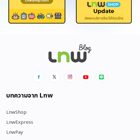
บทความจาก Lnw
LnwShop
LnwExpress
LnwPay