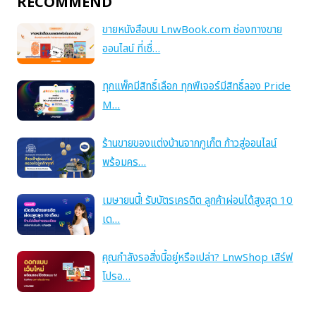
RECOMMEND
ขายหนังสือบน LnwBook.com ช่องทางขาย
ออนไลน์ ที่เชื่…
ทุกแพ็คมีสิทธิ์เลือก ทุกฟีเจอร์มีสิทธิ์ลอง Pride
M…
ร้านขายของแต่งบ้านจากภูเก็ต ก้าวสู่ออนไลน์
พร้อมคร…
เมษายนนี้! รับบัตรเครดิต ลูกค้าผ่อนได้สูงสุด 10
เด…
คุณกำลังรอสิ่งนี้อยู่หรือเปล่า? LnwShop เสิร์ฟ
โปรอ…