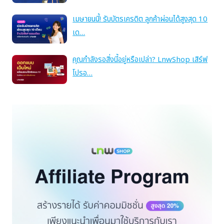
เมษายนนี้! รับบัตรเครดิต ลูกค้าผ่อนได้สูงสุด 10
เด…
คุณกำลังรอสิ่งนี้อยู่หรือเปล่า? LnwShop เสิร์ฟ
โปรอ…