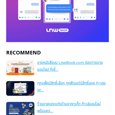
RECOMMEND
ขายหนังสือบน LnwBook.com ช่องทางขาย
ออนไลน์ ที่เชื่…
ทุกแพ็คมีสิทธิ์เลือก ทุกฟีเจอร์มีสิทธิ์ลอง Pride
M…
ร้านขายของแต่งบ้านจากภูเก็ต ก้าวสู่ออนไลน์
พร้อมคร…