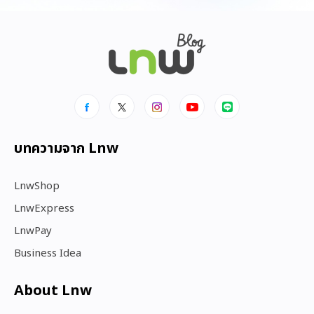
บทความจาก Lnw
LnwShop
LnwExpress
LnwPay
Business Idea
About Lnw​