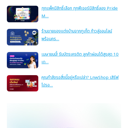
ทุกแพ็คมีสิทธิ์เลือก ทุกฟีเจอร์มีสิทธิ์ลอง Pride
M…
ร้านขายของแต่งบ้านจากภูเก็ต ก้าวสู่ออนไลน์
พร้อมคร…
เมษายนนี้! รับบัตรเครดิต ลูกค้าผ่อนได้สูงสุด 10
เด…
คุณกำลังรอสิ่งนี้อยู่หรือเปล่า? LnwShop เสิร์ฟ
โปรอ…