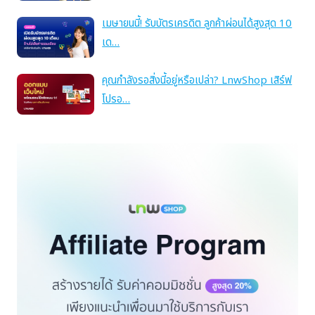
เมษายนนี้! รับบัตรเครดิต ลูกค้าผ่อนได้สูงสุด 10
เด…
คุณกำลังรอสิ่งนี้อยู่หรือเปล่า? LnwShop เสิร์ฟ
โปรอ…