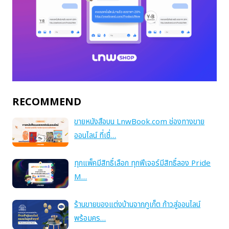
RECOMMEND
ขายหนังสือบน LnwBook.com ช่องทางขาย
ออนไลน์ ที่เชื่…
ทุกแพ็คมีสิทธิ์เลือก ทุกฟีเจอร์มีสิทธิ์ลอง Pride
M…
ร้านขายของแต่งบ้านจากภูเก็ต ก้าวสู่ออนไลน์
พร้อมคร…