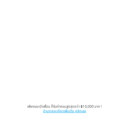
เพียงแนะนำเพื่อน ก็รับค่าคอมสูงสุดกว่า ฿10,000 บาท !
อ่านรายละเอียดเพิ่มเติม คลิกเลย