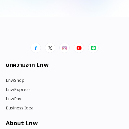
บทความจาก Lnw
LnwShop
LnwExpress
LnwPay
Business Idea
About Lnw​