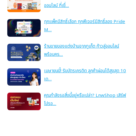
ออนไลน์ ที่เชื่…
ทุกแพ็คมีสิทธิ์เลือก ทุกฟีเจอร์มีสิทธิ์ลอง Pride
M…
ร้านขายของแต่งบ้านจากภูเก็ต ก้าวสู่ออนไลน์
พร้อมคร…
เมษายนนี้! รับบัตรเครดิต ลูกค้าผ่อนได้สูงสุด 10
เด…
คุณกำลังรอสิ่งนี้อยู่หรือเปล่า? LnwShop เสิร์ฟ
โปรอ…