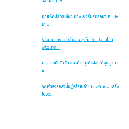
ออนไลน์ ที่เชื่…
ทุกแพ็คมีสิทธิ์เลือก ทุกฟีเจอร์มีสิทธิ์ลอง Pride
M…
ร้านขายของแต่งบ้านจากภูเก็ต ก้าวสู่ออนไลน์
พร้อมคร…
เมษายนนี้! รับบัตรเครดิต ลูกค้าผ่อนได้สูงสุด 10
เด…
คุณกำลังรอสิ่งนี้อยู่หรือเปล่า? LnwShop เสิร์ฟ
โปรอ…