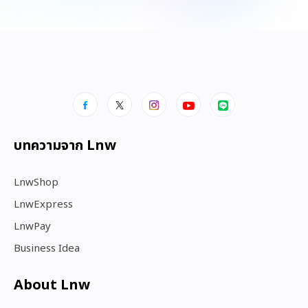
บทความจาก Lnw
LnwShop
LnwExpress
LnwPay
Business Idea
About Lnw​