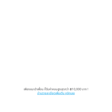
เพียงแนะนำเพื่อน ก็รับค่าคอมสูงสุดกว่า ฿10,000 บาท !
อ่านรายละเอียดเพิ่มเติม คลิกเลย