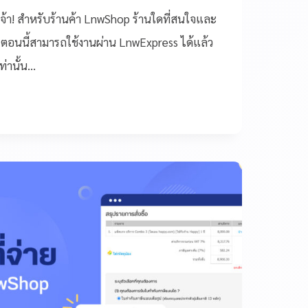
จ้า! สำหรับร้านค้า LnwShop ร้านใดที่สนใจและ
่ ตอนนี้สามารถใช้งานผ่าน LnwExpress ได้แล้ว
เท่านั้น…