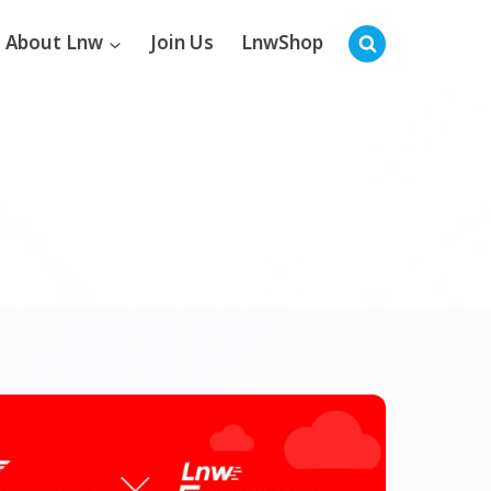
About Lnw
Join Us
LnwShop