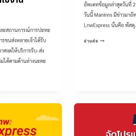
ี่ใช้งาน
อัพเดทข้อมูลล่าสุดวันที
วันนี้ Maninns มีข่าวมาอ
LnwExpress นั่นคือ พัสด
ด และสถานการณ์การปะทะ
การขนส่งหลายเจ้าได้รับ
อ่านต่อ
กาศงดให้บริการรับ-ส่ง
เติมได้ตามด้านล่างนะคะ