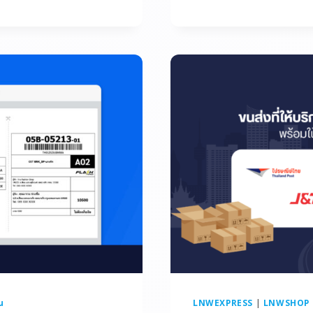
าน
LNWEXPRESS
|
LNWSHOP - 