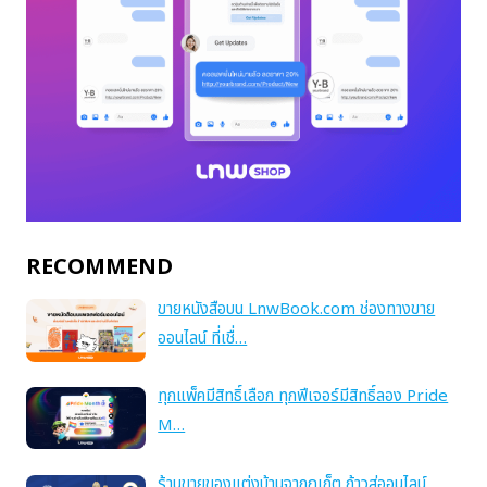
RECOMMEND
ขายหนังสือบน LnwBook.com ช่องทางขาย
ออนไลน์ ที่เชื่…
ทุกแพ็คมีสิทธิ์เลือก ทุกฟีเจอร์มีสิทธิ์ลอง Pride
M…
ร้านขายของแต่งบ้านจากภูเก็ต ก้าวสู่ออนไลน์