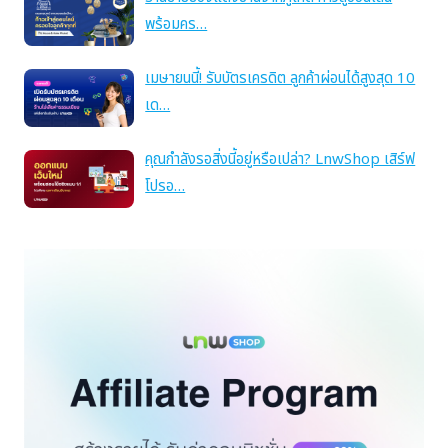
พร้อมคร…
เมษายนนี้! รับบัตรเครดิต ลูกค้าผ่อนได้สูงสุด 10
เด…
คุณกำลังรอสิ่งนี้อยู่หรือเปล่า? LnwShop เสิร์ฟ
โปรอ…